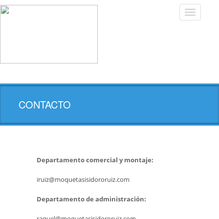
Toggle
navigatio
CONTACTO
Departamento comercial y montaje:
iruiz@moquetasisidororuiz.com
Departamento de administración:
raquel@moquetasisidororuiz.com